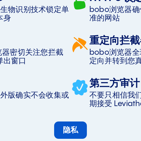
或生物识别技术锁定单
bobo浏览器确
本身
准的网站
重定向拦截
浏览器密切关注您拦截
bobo浏览器
弹出窗口
定向并转到您
第三方审计
海外版确实不会收集或
不要只相信我
期接受 Leviath
隐私