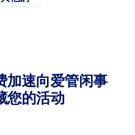
费加速向爱管闲事
藏您的活动